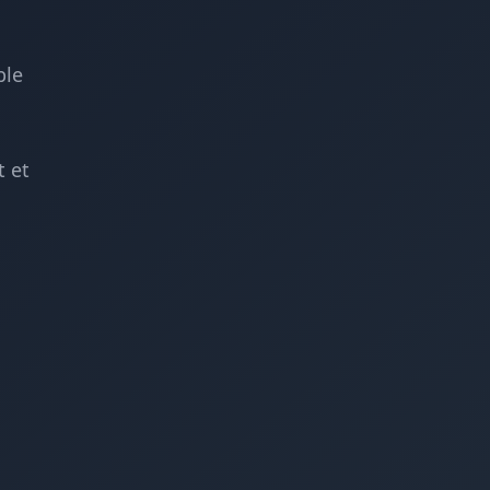
ble
 et