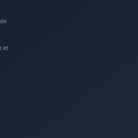
ble
 et